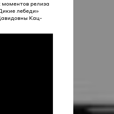
их моментов релиза
«Дикие лебеди»
Давидовны Кац-