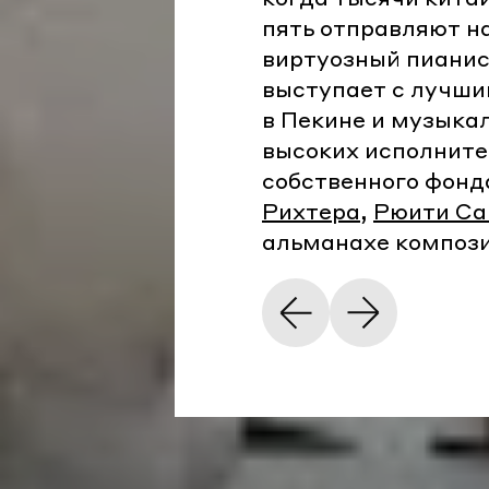
пять отправляют на
виртуозный пианис
выступает с лучши
в Пекине и музыка
высоких исполните
собственного фонд
Рихтера
,
Рюити Са
альманахе компози