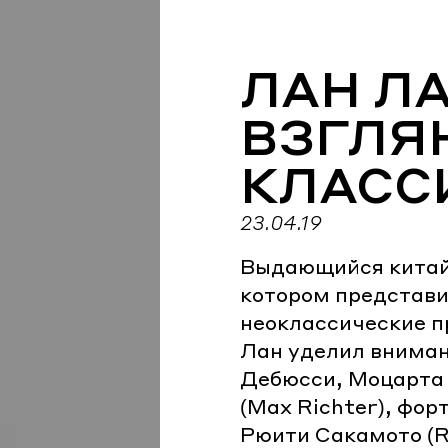
ЛАН Л
ВЗГЛЯ
КЛАСС
23.04.19
Выдающийся китайс
котором представи
неоклассические п
Лан уделил вниман
Дебюсси, Моцарта 
(Max Richter), фо
Рюити Сакамото (Ryu