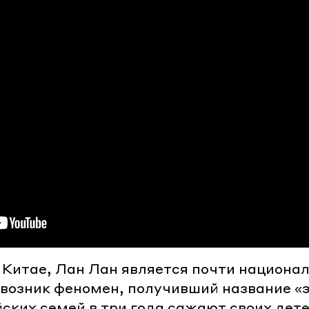
в Китае, Лан Лан является почти национа
возник феномен, получивший название «
ских семей в три года сажают своих дете