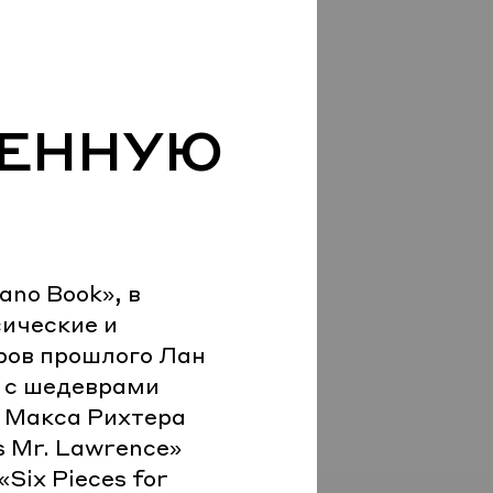
МЕННУЮ
no Book», в
сические и
ров прошлого Лан
е с шедеврами
» Макса Рихтера
s Mr. Lawrence»
Six Pieces for