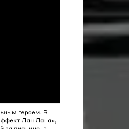
льным героем. В
эффект Лан Лана»,
й за пианино, в