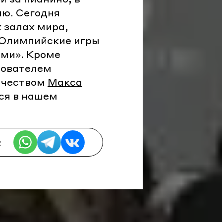
ию. Сегодня
 залах мира,
 Олимпийские игры
мми». Кроме
нователем
орчеством
Макса
ся в нашем
: