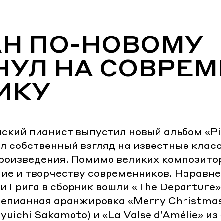
АН ПО-НОВОМУ
НУЛ НА СОВРЕ
ИКУ
кий пианист выпустил новый альбом «Pia
л собственный взгляд на известные клас
роизведения. Помимо великих композито
ие и творчеству современников. Наравн
и Грига в сборник вошли «The Departure
ртепианная аранжировка «Merry Christma
ichi Sakamoto) и «La Valse d’Amélie» из «